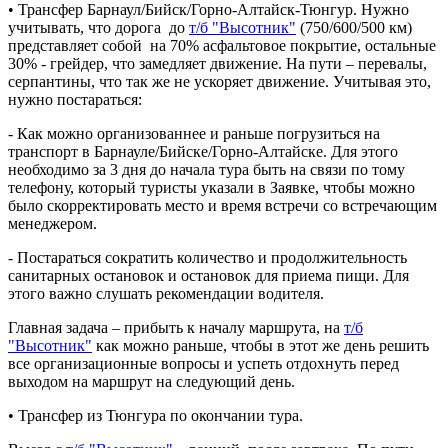
• Трансфер Барнаул/Бийск/Горно-Алтайск-Тюнгур. Нужно
учитывать, что дорога до
т/б "Высотник"
(750/600/500 км)
представляет собой на 70% асфальтовое покрытие, остальные
30% - грейдер, что замедляет движение. На пути – перевалы,
серпантины, что так же не ускоряет движение. Учитывая это,
нужно постараться:
- Как можно организованнее и раньше погрузиться на
транспорт в Барнауле/Бийске/Горно-Алтайске. Для этого
необходимо за 3 дня до начала тура быть на связи по тому
телефону, который туристы указали в Заявке, чтобы можно
было скорректировать место и время встречи со встречающим
менеджером.
- Постараться сократить количество и продолжительность
санитарных остановок и остановок для приема пищи. Для
этого важно слушать рекомендации водителя.
Главная задача – прибыть к началу маршрута, на
т/б
"Высотник"
как можно раньше, чтобы в этот же день решить
все организационные вопросы и успеть отдохнуть перед
выходом на маршрут на следующий день.
• Трансфер из Тюнгура по окончании тура.