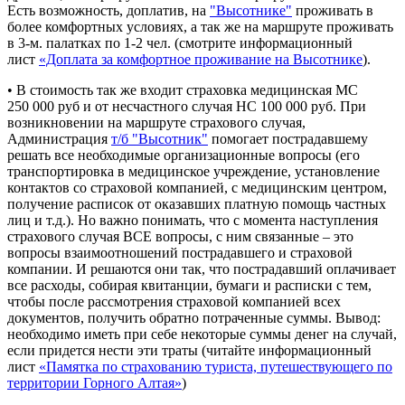
Есть возможность, доплатив, на
"Высотнике"
проживать в
более комфортных условиях, а так же на маршруте проживать
в 3-м. палатках по 1-2 чел. (смотрите информационный
лист
«Доплата за комфортное проживание на
Высотнике
).
• В стоимость так же входит страховка медицинская МС
250 000 руб и от несчастного случая НС 100 000 руб. При
возникновении на маршруте страхового случая,
Администрация
т/б "Высотник"
помогает пострадавшему
решать все необходимые организационные вопросы (его
транспортировка в медицинское учреждение, установление
контактов со страховой компанией, с медицинским центром,
получение расписок от оказавших платную помощь частных
лиц и т.д.). Но важно понимать, что с момента наступления
страхового случая ВСЕ вопросы, с ним связанные – это
вопросы взаимоотношений пострадавшего и страховой
компании. И решаются они так, что пострадавший оплачивает
все расходы, собирая квитанции, бумаги и расписки с тем,
чтобы после рассмотрения страховой компанией всех
документов, получить обратно потраченные суммы. Вывод:
необходимо иметь при себе некоторые суммы денег на случай,
если придется нести эти траты (читайте информационный
лист
«Памятка по страхованию туриста, путешествующего по
территории Горного Алтая»
)