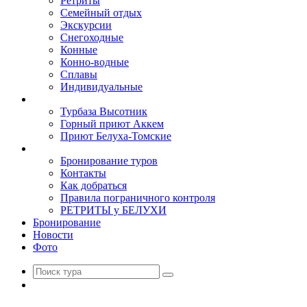
Ретриты
Семейный отдых
Экскурсии
Снегоходные
Конные
Конно-водные
Сплавы
Индивидуальные
Базы
Турбаза Высотник
Горный приют Аккем
Приют Белуха-Томские
Туристам
Бронирование туров
Контакты
Как добраться
Правила пограничного контроля
РЕТРИТЫ у БЕЛУХИ
Бронирование
Новости
Фото