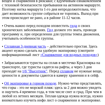
вещей и снаряжения в рюкзаки; с вдумчивым ознакомлением
с техникой безопасности пребывания на активном маршруте.
Поэтому нитка маршрута 1-го дня непродолжительна, что
дает возможность группе собраться не торопясь. Выход при
этом происходит не рано, а в районе 11-12 часов.
• Очень важно перед походом оповестить
гида
о своих
хронических заболеваниях.
Гид
должен это знать, проводя
программу и, при определении для группы темпа движения,
учитывать особенности группы.
•
Сплавная 3-дневная часть
– действительно простая. Здесь
акцент нужно сделать на удобную экипировку (смотрите
информационный лист
«Снаряжение для водных походов»
)
• Забрасываются туристы на сплав в местечко Красноярка на
транспорте, где туристы садятся на рафты, а через 3 дня
приходят на
т/б "Высотник"
. Перед
сплавом
не нужные вещи,
ценности и документы сдаются в камеру хранения и в сейф.
•
Об экипировке в горном походе
.
Нужно четко представлять,
что горы - это не морской пляж: здесь за 2 дня можно увидеть
и ощутить 4 времени года, в том числе снег и град. При чем в
любой из летних месяцев. Теплая одежда нужна всегда, нужно
внимательно изучить инфо лист о снаряжении и экипировке.