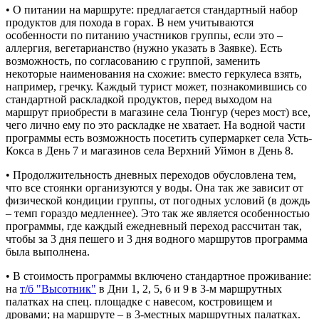
• О питании на маршруте: предлагается стандартный набор
продуктов для похода в горах. В нем учитываются
особенности по питанию участников группы, если это –
аллергия, вегетарианство (нужно указать в Заявке). Есть
возможность, по согласованию с группой, заменить
некоторые наименования на схожие: вместо геркулеса взять,
например, гречку. Каждый турист может, познакомившись со
стандартной раскладкой продуктов, перед выходом на
маршрут приобрести в магазине села Тюнгур (через мост) все,
чего лично ему по это раскладке не хватает. На водной части
программы есть возможность посетить супермаркет села Усть-
Кокса в День 7 и магазинов села Верхний Уймон в День 8.
• Продолжительность дневных переходов обусловлена тем,
что все стоянки организуются у воды. Она так же зависит от
физической кондиции группы, от погодных условий (в дождь
– темп гораздо медленнее). Это так же является особенностью
программы, где каждый ежедневный переход рассчитан так,
чтобы за 3 дня пешего и 3 дня водного маршрутов программа
была выполнена.
• В стоимость программы включено стандартное проживание:
на
т/б "Высотник"
в Дни 1, 2, 5, 6 и 9 в 3-м маршрутных
палатках на спец. площадке с навесом, костровищем и
дровами; на маршруте – в 3-местных маршрутных палатках.