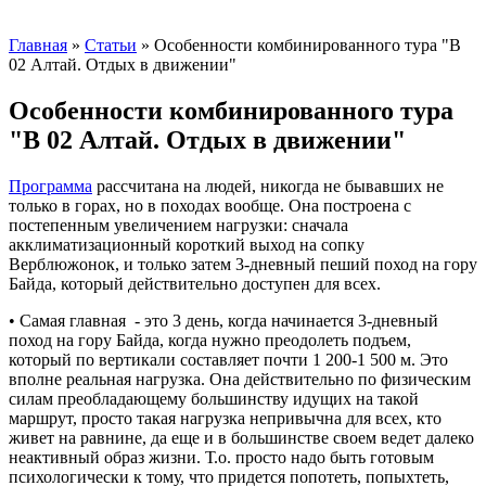
Главная
»
Статьи
»
Особенности комбинированного тура "В
02 Алтай. Отдых в движении"
Особенности комбинированного тура
"В 02 Алтай. Отдых в движении"
Программа
рассчитана на людей, никогда не бывавших не
только в горах, но в походах вообще. Она построена с
постепенным увеличением нагрузки: сначала
акклиматизационный короткий выход на сопку
Верблюжонок, и только затем 3-дневный пеший поход на гору
Байда, который действительно доступен для всех.
• Самая главная - это 3 день, когда начинается 3-дневный
поход на гору Байда, когда нужно преодолеть подъем,
который по вертикали составляет почти 1 200-1 500 м. Это
вполне реальная нагрузка. Она действительно по физическим
силам преобладающему большинству идущих на такой
маршрут, просто такая нагрузка непривычна для всех, кто
живет на равнине, да еще и в большинстве своем ведет далеко
неактивный образ жизни. Т.о. просто надо быть готовым
психологически к тому, что придется попотеть, попыхтеть,