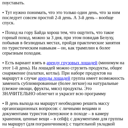
поуставать.
• Тут нужно понимать, что это только один день, что за ним
последует совсем простой 2-й день. А 3-й день – вообще
спуск.
• Поход на гору Байда хорош тем, что ощутить, что такое
горный поход, можно за 3 дня, при этом повидав Белуху,
побывав в безлюдных местах, пройдя практические занятия
по туристическим навыкам – он, как трамплин к более
серьезным походам.
• Есть вариант взять в
аренду грузовых лошадей
(минимум на
этот 1-й день). На лошадей можно сгрузить продукты, общее
снаряжение (палатки, котлы). При наборе продуктов на
маршрут в случае
аренды лошадей
группа имеет возможность
заменить сублимированные (более легкие) на натуральные
(свежие овощи, фрукты, мясо) продукты. Это
ЗНАЧИТЕЛЬНО облегчит и украсит всю программу
• В день выхода на маршрут необходимо решить массу
организационных вопросов: с личными вещами и
документами туристов (ненужное в походе – в камеру
хранения, ценные вещи – в сейф); с документами для группы
на маршрут (для пограничников); с тщательной укладкой