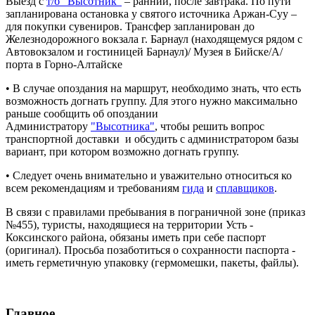
Выезд с
т/б "Высотник"
– ранний, после завтрака. По пути
запланирована остановка у святого источника Аржан-Суу –
для покупки сувениров. Трансфер запланирован до
Железнодорожного вокзала г. Барнаул (находящемуся рядом с
Автовокзалом и гостиницей Барнаул)/ Музея в Бийске/А/
порта в Горно-Алтайске
• В случае опоздания на маршрут, необходимо знать, что есть
возможность догнать группу. Для этого нужно максимально
раньше сообщить об опоздании
Администратору
"Высотника"
, чтобы решить вопрос
транспортной доставки и обсудить с администратором базы
вариант, при котором возможно догнать группу.
• Следует очень внимательно и уважительно относиться ко
всем рекомендациям и требованиям
гида
и
сплавщиков
.
В связи с правилами пребывания в пограничной зоне (приказ
№455), туристы, находящиеся на территории Усть -
Коксинского района, обязаны иметь при себе паспорт
(оригинал). Просьба позаботиться о сохранности паспорта -
иметь герметичную упаковку (гермомешки, пакеты, файлы).
Главное