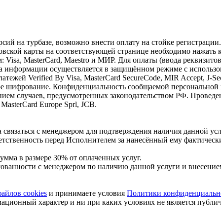
сий на турбазе, возможно внести оплату на стойке регистрации.
ковской карты на соответствующей странице необходимо нажать
 Visa, MasterCard, Maestro и МИР. Для оплаты (ввода реквизит
информации осуществляется в защищённом режиме с использов
ежей Verified By Visa, MasterCard SecureCode, MIR Accept, J-S
тное шифрование. Конфиденциальность сообщаемой персональн
нием случаев, предусмотренных законодательством РФ. Проведе
MasterCard Europe Sprl, JCB.
 связаться с менеджером для подтверждения наличия данной усл
етственность перед Исполнителем за нанесённый ему фактическ
 сумма в размере 30% от оплаченных услуг.
сованности с менеджером по наличию данной услуги и внесением
айлов cookies
и принимаете условия
Политики конфиденциальн
мационный характер и ни при каких условиях не является публ