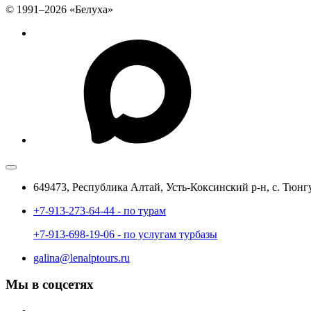
© 1991–2026 «Белуха»
649473, Республика Алтай, Усть-Коксинский р-н, с. Тюнг
+7-913-273-64-44 - по турам
+7-913-698-19-06 - по услугам турбазы
galina@lenalptours.ru
Мы в соцсетях