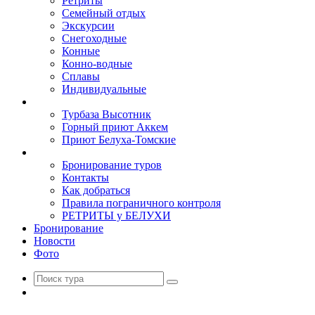
Ретриты
Семейный отдых
Экскурсии
Снегоходные
Конные
Конно-водные
Сплавы
Индивидуальные
Базы
Турбаза Высотник
Горный приют Аккем
Приют Белуха-Томские
Туристам
Бронирование туров
Контакты
Как добраться
Правила пограничного контроля
РЕТРИТЫ у БЕЛУХИ
Бронирование
Новости
Фото