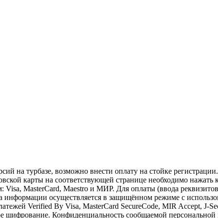
сий на турбазе, возможно внести оплату на стойке регистрации.
ковской карты на соответствующей странице необходимо нажать
 Visa, MasterCard, Maestro и МИР. Для оплаты (ввода реквизит
информации осуществляется в защищённом режиме с использов
ежей Verified By Visa, MasterCard SecureCode, MIR Accept, J-S
тное шифрование. Конфиденциальность сообщаемой персональн