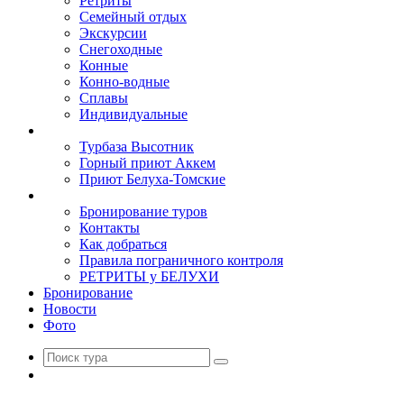
Ретриты
Семейный отдых
Экскурсии
Снегоходные
Конные
Конно-водные
Сплавы
Индивидуальные
Базы
Турбаза Высотник
Горный приют Аккем
Приют Белуха-Томские
Туристам
Бронирование туров
Контакты
Как добраться
Правила пограничного контроля
РЕТРИТЫ у БЕЛУХИ
Бронирование
Новости
Фото