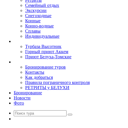
Ретриты
Семейный отдых
Экскурсии
Снегоходные
Конные
Конно-водные
Сплавы
Индивидуальные
Базы
Турбаза Высотник
Горный приют Аккем
Приют Белуха-Томские
Туристам
Бронирование туров
Контакты
Как добраться
Правила пограничного контроля
РЕТРИТЫ у БЕЛУХИ
Бронирование
Новости
Фото