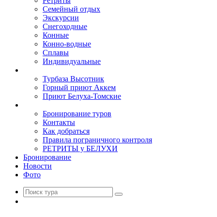
Ретриты
Семейный отдых
Экскурсии
Снегоходные
Конные
Конно-водные
Сплавы
Индивидуальные
Базы
Турбаза Высотник
Горный приют Аккем
Приют Белуха-Томские
Туристам
Бронирование туров
Контакты
Как добраться
Правила пограничного контроля
РЕТРИТЫ у БЕЛУХИ
Бронирование
Новости
Фото