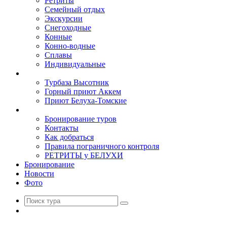
Ретриты
Семейный отдых
Экскурсии
Снегоходные
Конные
Конно-водные
Сплавы
Индивидуальные
Базы
Турбаза Высотник
Горный приют Аккем
Приют Белуха-Томские
Туристам
Бронирование туров
Контакты
Как добраться
Правила пограничного контроля
РЕТРИТЫ у БЕЛУХИ
Бронирование
Новости
Фото