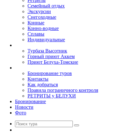
Ретриты
Семейный отдых
Экскурсии
Снегоходные
Конные
Конно-водные
Сплавы
Индивидуальные
Базы
Турбаза Высотник
Горный приют Аккем
Приют Белуха-Томские
Туристам
Бронирование туров
Контакты
Как добраться
Правила пограничного контроля
РЕТРИТЫ у БЕЛУХИ
Бронирование
Новости
Фото