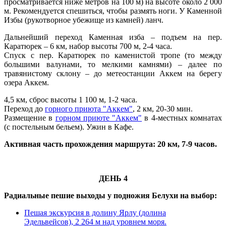
просматривается ниже метров на 100 м) на высоте около 2 000
м. Рекомендуется спешиться, чтобы размять ноги. У Каменной
Избы (рукотворное убежище из камней) ланч.
Дальнейший переход Каменная изба – подъем на пер.
Каратюрек – 6 км, набор высоты 700 м, 2-4 часа.
Спуск с пер. Каратюрек по каменистой тропе (то между
большими валунами, то мелкими камнями) – далее по
травянистому склону – до метеостанции Аккем на берегу
озера Аккем.
4,5 км, сброс высоты 1 100 м, 1-2 часа.
Переход до
горного приюта "Аккем"
, 2 км, 20-30 мин.
Размещение в
горном приюте "Аккем"
в 4-местных комнатах
(с постельным бельем). Ужин в Кафе.
Активная часть прохождения маршрута: 20 км, 7-9 часов.
ДЕНЬ 4
Радиальные пешие выходы у подножия Белухи на выбор:
Пешая экскурсия в долину Ярлу (долина
Эдельвейсов), 2 264 м над уровнем моря.