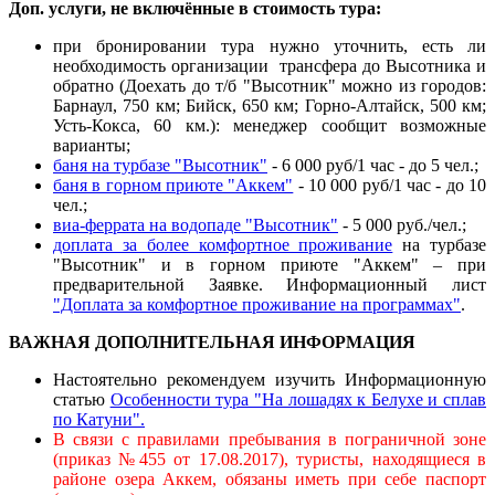
Доп. услуги, не включённые в стоимость тура:
при бронировании тура нужно уточнить, есть ли
необходимость организации трансфера до Высотника и
обратно (Доехать до т/б "Высотник" можно из городов:
Барнаул, 750 км; Бийск, 650 км; Горно-Алтайск, 500 км;
Усть-Кокса, 60 км.): менеджер сообщит возможные
варианты;
баня
на турбазе "Высотник"
- 6 000 руб/1 час - до 5 чел.;
баня в горном приюте "Аккем"
- 10 000 руб/1 час - до 10
чел.;
виа-феррата на водопаде "Высотник"
- 5 000 руб./чел.;
доплата за более комфортное проживание
на турбазе
"Высотник" и в горном приюте "Аккем" – при
предварительной Заявке. Информационный лист
"Доплата за комфортное проживание на программах"
.
ВАЖНАЯ ДОПОЛНИТЕЛЬНАЯ ИНФОРМАЦИЯ
Настоятельно рекомендуем изучить Информационную
статью
Особенности тура "На лошадях к Белухе и сплав
по Катуни".
В связи с правилами пребывания в пограничной зоне
(приказ №455 от 17.08.2017), туристы, находящиеся в
районе озера Аккем, обязаны иметь при себе паспорт