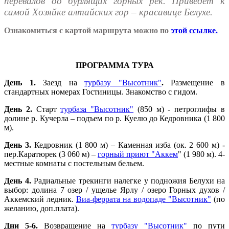
перевалов до бурлящих горных рек. Приведет к
самой Хозяйке алтайских гор – красавице Белухе.
Ознакомиться с картой маршрута можно по
этой ссылке.
ПРОГРАММА ТУРА
День 1.
Заезд на
турбазу "Высотник"
.
Размещение в
стандартных номерах Гостиницы. Знакомство с гидом.
День 2.
Старт
турбаза "Высотник"
(850 м) - петроглифы в
долине р. Кучерла – подъем по р. Куелю до Кедровника (1 800
м).
День 3.
Кедровник (1 800 м) – Каменная изба (ок. 2 600 м) -
пер.Каратюрек (3 060 м) –
горный приют "Аккем
" (1 980 м). 4-
местные комнаты с постельным бельем.
День 4.
Радиальные трекинги налегке у подножия Белухи на
выбор: долина 7 озер / ущелье Ярлу / озеро Горных духов /
Аккемский ледник.
Виа-феррата на водопаде "Высотник"
(по
желанию, доп.плата).
Дни 5-6.
Возвращение на
турбазу "Высотник"
по пути