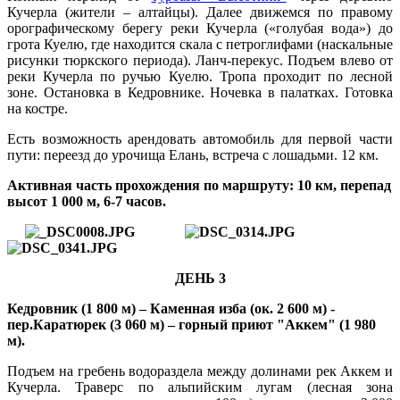
Кучерла (жители – алтайцы). Далее движемся по правому
орографическому берегу реки Кучерла («голубая вода») до
грота Куелю, где находится скала с петроглифами (наскальные
рисунки тюркского периода). Ланч-перекус. Подъем влево от
реки Кучерла по ручью Куелю. Тропа проходит по лесной
зоне. Остановка в Кедровнике. Ночевка в палатках. Готовка
на костре.
Есть возможность арендовать автомобиль для первой части
пути: переезд до урочища Елань, встреча с лошадьми. 12 км.
Активная часть прохождения по маршруту: 10 км, перепад
высот 1 000 м, 6-7 часов.
ДЕНЬ 3
Кедровник (1 800 м) – Каменная изба (ок. 2 600 м) -
пер.Каратюрек (3 060 м) – горный приют "Аккем" (1 980
м).
Подъем на гребень водораздела между долинами рек Аккем и
Кучерла. Траверс по альпийским лугам (лесная зона