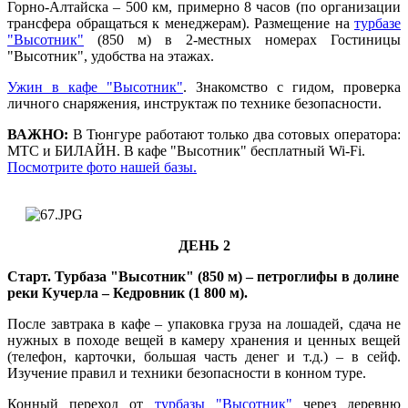
Горно-Алтайска – 500 км, примерно 8 часов (по организации
трансфера обращаться к менеджерам). Размещение на
турбазе
"Высотник"
(850 м) в 2-местных номерах Гостиницы
"Высотник", удобства на этажах.
Ужин в кафе "Высотник"
. Знакомство с гидом, проверка
личного снаряжения, инструктаж по технике безопасности.
ВАЖНО:
В Тюнгуре работают только два сотовых оператора:
МТС и БИЛАЙН. В кафе "Высотник" бесплатный Wi-Fi.
Посмотрите фото нашей базы.
ДЕНЬ 2
Старт. Турбаза "Высотник" (850 м) – петроглифы в долине
реки Кучерла – Кедровник (
1 800 м
).
После завтрака в кафе – упаковка груза на лошадей, сдача не
нужных в походе вещей в камеру хранения и ценных вещей
(телефон, карточки, большая часть денег и т.д.) – в сейф.
Изучение правил и техники безопасности в конном туре.
Конный переход от
турбазы "Высотник"
через деревню