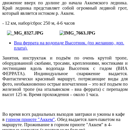
движение вверх по долине до начала Аккемского ледника.
Край ледника представляет собой огромный ледяной грот,
который является истоком р. Аккем.
- 12 км, набор/сброс 250 м, 4-6 часов
Виа феррата на водопаде Высотник. (по желанию, доп.
плата
).
Занятия, инструктаж и подъём по очень крутой тропе,
оборудованной скобами, тросами, креплениями, мостиками и
лестницами вдоль водопада Высотник с гидом (ВИА
ФЕРРАТА). Индивидуальное снаряжение выдается.
Фантастически красивый маршрут, потрясающие виды для
фото, необыкновенно острые впечатления – это всё подъем по
железной тропе (на итальянском - виа феррата) с перепадом
высот 125 м. Время прохождения – около 1 часа.
Во время всех радиальных выходов завтраки и ужины в кафе
в
горном приюте "Аккем"
. Обед выдается ланч-пакетом на
маршруте. Проживание в горном приюте "Аккем" в 4-
местных комнатах (с постельным бельем).