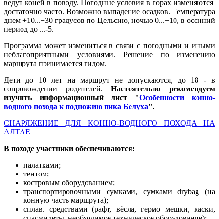
ведут коней в поводу. Погодные условия в горах изменяются
достаточно часто. Возможно выпадение осадков. Температура
днем +10...+30 градусов по Цельсию, ночью 0...+10, в осенний
период до ...-5.
Программа может измениться в связи с погодными и иными
неблагоприятными условиями. Решение по изменению
маршрута принимается гидом.
Дети до 10 лет на маршрут не допускаются, до 18 - в
сопровождении родителей.
Настоятельно рекомендуем
изучить информационный лист "
Особенности конно-
водного похода к подножию пика Белуха
".
СНАРЯЖЕНИЕ ДЛЯ КОННО-ВОДНОГО ПОХОДА НА
АЛТАЕ
В походе участники обеспечиваются:
палатками;
тентом;
костровым оборудованием;
транспортировочными сумками, сумками drybag (на
конную часть маршрута);
сплав. средствами (рафт, вёсла, гермо мешки, каски,
спасжилеты, необходимое техническое оборудование);