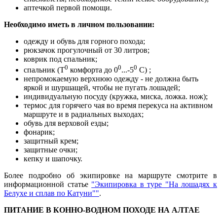
аптечкой первой помощи.
Необходимо иметь в личном пользовании:
одежду и обувь для горного похода;
рюкзачок прогулочный от 30 литров;
коврик под спальник;
0
0
0
спальник (Т
комфорта до 0
...-5
С) ;
непромокаемую верхнюю одежду - не должна быть
яркой и шуршащей, чтобы не пугать лошадей;
индивидуальную посуду (кружка, миска, ложка. нож);
термос для горячего чая во время перекуса на активном
маршруте и в радиальных выходах;
обувь для верховой езды;
фонарик;
защитный крем;
защитные очки;
кепку и шапочку.
Более подробно об экипировке на маршруте смотрите в
информационной статье
"Экипировка в туре "На лошадях к
Белухе и сплав по Катуни""
.
ПИТАНИЕ В КОННО-ВОДНОМ ПОХОДЕ НА АЛТАЕ