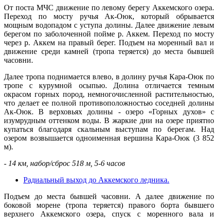
От поста МЧС движение по левому берегу Аккемского озера.
Переход по мосту ручья Ак-Оюк, который обрывается
мощным водопадом с уступа долины. Далее движение левым
берегом по заболоченной пойме р. Аккем. Переход по мосту
через р. Аккем на правый берег. Подъем на моренный вал и
движение среди камней (тропа теряется) до места бывшей
часовни.
Далее тропа поднимается влево, в долину ручья Кара-Оюк по
тропе с курумной осыпью. Долина отличается темным
окрасом горных пород, немногочисленной растительностью,
что делает ее полной противоположностью соседней долины
Ак-Оюк. В верховьях долины - озеро «Горных духов» с
изумрудным оттенком воды. В жаркие дни на озере приятно
купаться благодаря скальным выступам по берегам. Над
озером возвышается одноименная вершина Кара-Оюк (3 852
м).
- 14 км, набор/сброс 518 м, 5-6 часов
Радиальный выход до Аккемского ледника.
Подъем до места бывшей часовни. А далее движение по
боковой морене (тропа теряется) правого борта бывшего
верхнего Аккемского озера, спуск с моренного вала и