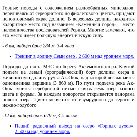
Горные породы с содержанием разнообразных минералов,
переливаясь от серебристого до фиолетового цветов, придают
неповторимый окрас долине. В верховьях долины находится
колоритное место под названием «Каменный город» – место
паломничества последователей Рериха. Многие замечают, что
это место имеет большую энергетическую силу.
- 6 км, набор/сброс 284 м, 3-4 часа
Трекинг в долину Семи озер , 2 600 м над уровнем моря.
Подходы до поста МЧС по берегу Аккемского озера. Крутой
подъем на левый (орографический) борт долины озера в
живописную долину ручья Ак-Оюк, над которой возвышается
одноименная вершина (3 860 м). По пути подъема река Ак-
Оюк тянется серебристой нитью сквозь семь озер разного
цвета и формы. За каждым поворотом открывается панорама
нового озера. Цвета меняются от изумрудного до серого и
нежно-голубого.
-
12 км, набор/сброс 679 м, 4-5 часов
Пеший радиалный выход на озеро «Горных духов»,
2 500 м над уровнем моря.