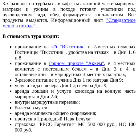
3-х разовое, на турбазах - в кафе, на активной части маршрута
завтраки и ужины в походе готовят участники под
руководством гида, обед формируется ланч-пакетом. Все
продукты выдаются. Информационный лист
"Стандартное
меню в походе"
.
В стоимость тура входит:
проживание на
т/б "Высотник"
в 2-местных номерах
Гостиницы "Высотник", удобства на этажах – в Дни 1, 6
и 8
проживание в
Горном приюте "Аккем"
, в 4-местных
комнатах с постельным бельем – в Дни 3 и 4, в
остальные дни – в маршрутных 3-местных палатках;
3-разовое питание с ужина Дня 1 по завтрак Дня 9;
услуги гида с вечера Дня 1 до вечера Дня 9;
аренда лошади и услуги коновода на конную часть
маршрута в Дни 2-6;
внутри маршрутные переезды;
билеты в музеи;
аренда комплекта общего снаряжения;
пропуск в Природный Парк Белуха;
страховка "РЕСО-Гарантия" МС 500 000 руб., НС 100
000 руб.